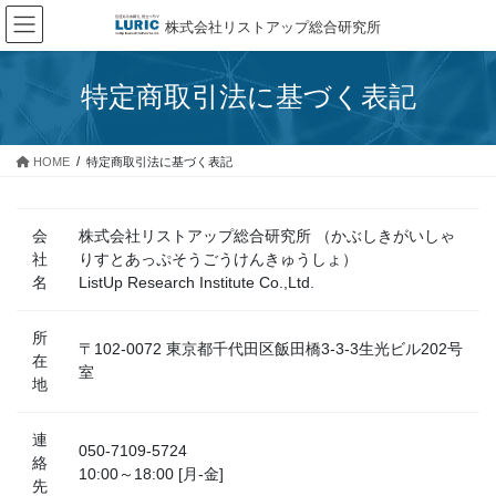
コ
ナ
株式会社リストアップ総合研究所
ン
ビ
テ
ゲ
ン
ー
特定商取引法に基づく表記
ツ
シ
へ
ョ
ス
ン
HOME
特定商取引法に基づく表記
キ
に
ッ
移
プ
動
会
株式会社リストアップ総合研究所 （かぶしきがいしゃ
社
りすとあっぷそうごうけんきゅうしょ）
名
ListUp Research Institute Co.,Ltd.
所
〒102-0072 東京都千代田区飯田橋3-3-3生光ビル202号
在
室
地
連
050-7109-5724
絡
10:00～18:00 [月-金]
先