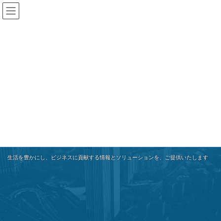
コ
ナ
株式会社リストアップ総合研究所
ン
ビ
テ
ゲ
ン
ー
ツ
シ
へ
ョ
ス
ン
キ
に
ッ
移
プ
動
価値ある情報を、役立つ形で
情報の海から価値あるものを探し集め、役立つ形で提供する
幾多の情報を異なる角度から分析し、新たな価値を見つけ出す
調査、研究、創造により人類の未来に資する情報を産み出す
生活を豊かにし、ビジネスに貢献する情報とソリューションを、ご提供いたします