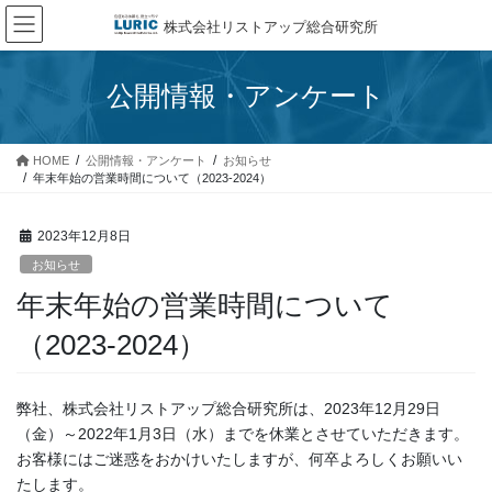
コ
ナ
株式会社リストアップ総合研究所
ン
ビ
テ
ゲ
ン
ー
公開情報・アンケート
ツ
シ
へ
ョ
ス
ン
HOME
公開情報・アンケート
お知らせ
キ
に
年末年始の営業時間について（2023-2024）
ッ
移
プ
動
2023年12月8日
お知らせ
年末年始の営業時間について
（2023-2024）
弊社、株式会社リストアップ総合研究所は、2023年12月29日
（金）～2022年1月3日（水）までを休業とさせていただきます。
お客様にはご迷惑をおかけいたしますが、何卒よろしくお願いい
たします。